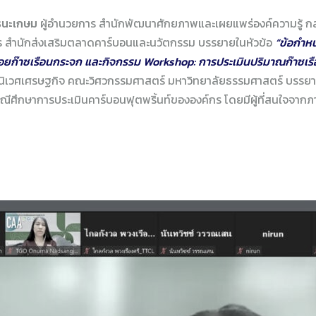
 ธนะเกษม
ผู้อำนวยการ สำนักพัฒนาศักยภาพและเผยแพร่องค์ความรู้ กล
าร สำนักส่งเสริมตลาดคาร์บอนและนวัตกรรม บรรยายในหัวข้อ
“ข้อกำห
ล่อยก๊าซเรือนกระจก และกิจกรรม Workshop: การประเมินปริมาณก๊าซเร
ิงนิเวศเศรษฐกิจ คณะวิศวกรรมศาสตร์ มหาวิทยาลัยธรรมศาสตร์ บรรยา
ณีศึกษาการประเมินคาร์บอนฟุตพริ้นท์ขององค์กร โดยมีผู้ที่สนใจจาก