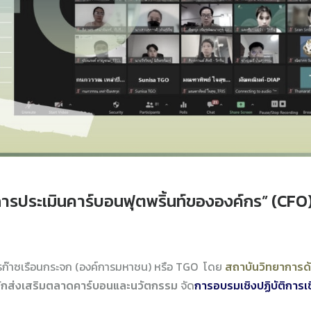
การประเมินคาร์บอนฟุตพริ้นท์ขององค์กร” (CFO
รก๊าซเรือนกระจก (องค์การมหาชน) หรือ TGO โดย
สถาบันวิทยาการด
ักส่งเสริมตลาดคาร์บอนและนวัตกรรม
จัด
การอบรมเชิงปฏิบัติการเ