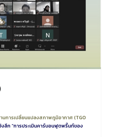
)
้านการเปลี่ยนแปลงสภาพภูมิอากาศ (TGO
ชิงลึก “การประเมินคาร์บอนฟุตพริ้นท์ของ