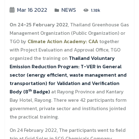
Mar 16 2022
NEWS
1.18k
On 24-25 February 2022
, Thailand Greenhouse Gas
Management Organization (Public Organization) or
TGO by
Climate Action Academy: CAA
together
with Project Evaluation and Approval Office, TGO
organized the training on
Thailand Voluntary
Emission Reduction Program: T-VER in General
sector (energy efficient, waste management and
transportation) for Validation and Verification
th
Body (8
Badge)
at Rayong Province and Kantary
Bay Hotel, Rayong. There were 42 participants form
government, private sector and institutions jointed
the practical training.
On 24 February 2022, The participants went to field
trip at Grid Solar in SCG Chemicals Company