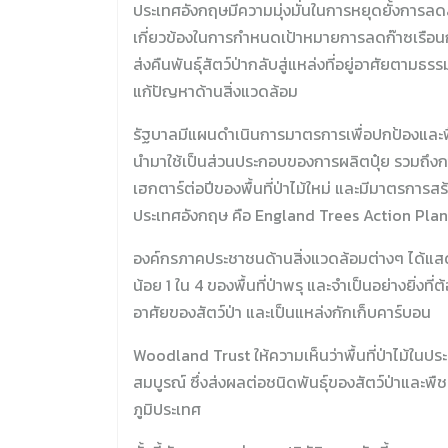
ประเทศอังกฤษมีความมุ่งมั่นในการหยุดยั้งการ
เกี่ยวข้องในการกำหนดเป้าหมายการลดก๊าซเรือน
ส่งคืนพันธุ์สัตว์ป่ากลับสู่แหล่งที่อยู่อาศัยต
แก้ปัญหาด้านสิ่งแวดล้อม
รัฐบาลมีแผนดำเนินการมาตรการเพื่อปกป้องและฟื้
นำมาใช้เป็นส่วนประกอบของการผลิตปุ๋ย รวมถึงการจ
เฮกตาร์ต่อปีของพื้นที่ป่าไม้ใหม่ และมีมาตรการส
ประเทศอังกฤษ คือ England Trees Action Plan
องค์กรภาคประชาชนด้านสิ่งแวดล้อมต่างๆ ได้แสดงค
น้อย 1 ใน 4 ของพื้นที่ป่าพรุ และจำเป็นอย่างยิ่งท
อาศัยของสัตว์ป่า และเป็นแหล่งกักเก็บคาร์บอน
Woodland Trust ให้ความเห็นว่าพื้นที่ป่าไม้ใ
สมบูรณ์ ซึ่งส่งผลต่อชนิดพันธุ์ของสัตว์ป่าและพื
ภูมิประเทศ