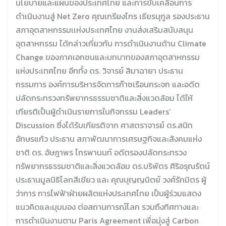
นโยบายและแผนของประเทศไทย และการขับเคลื่อนการ
ดำเนินงานสู่ Net Zero คุณเกรียงไกร เธียรนุกูล รองประธาน
สภาอุตสาหกรรมเเห่งประเทศไทย งานส่งเสริมสนับสนุน
อุตสาหกรรม ได้กล่าวเกี่ยวกับ การดำเนินงานด้าน Climate
Change ของภาคเอกชนและบทบาทของสภาอุตสาหกรรม
แห่งประเทศไทย อีกทั้ง ดร. วิจารย์ สิมาฉายา ประธาน
กรรมการ องค์การบริหารจัดการก๊าซเรือนกระจก และอดีต
ปลัดกระทรวงทรัพยากรธรรมชาติและสิ่งแวดล้อม ได้ให้
เกียรติเป็นผู้ดำเนินรายการในกิจกรรม Leaders’
Discussion ซึ่งได้รับเกียรติจาก ศาสตราจารย์ ดร.สนิท
อักษรแก้ว ประธาน สภาพัฒนาการเศรษฐกิจและสังคมแห่ง
ชาติ ดร. อัษฎาพร ไกรพานนท์ อดีตรองปลัดกระทรวง
ทรัพยากรธรรมชาติและสิ่งแวดล้อม ดร.บริพัตร ศิริอรุณรัตน์
ประธานมูลนิธิโลกสีเขียว และ คุณบุญญนิตย์ วงศ์รักมิตร ผู้
ว่าการ การไฟฟ้าฝ่ายผลิตแห่งประเทศไทย เป็นผู้ร่วมแสดง
แนวคิดและมุมมอง ต่อสถานการณ์โลก รวมถึงทิศทางและ
การดำเนินงานตาม Paris Agreement เพื่อมุ่งสู่ Carbon