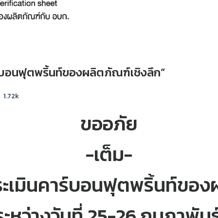
์บอนฟุตพริ้นท์ของผลิตภัณฑ์เชิงลึก”
1.72k
ขออภัย
-เต็ม-
ะเมินคาร์บอนฟุตพริ้นท์ของผ
หว่างวันที่ 25-26 กุมภาพัน