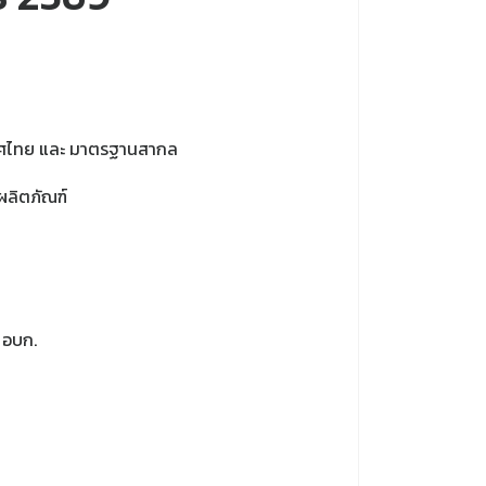
เทศไทย และ มาตรฐานสากล
ผลิตภัณฑ์
 อบก.