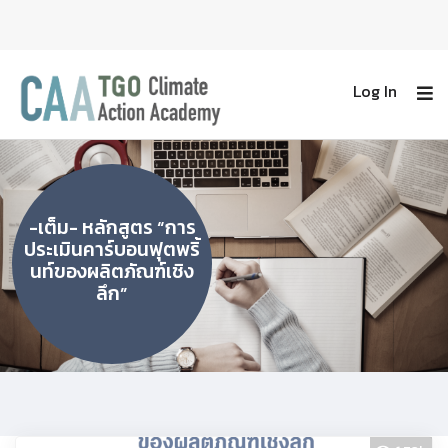
Log In
-เต็ม- หลักสูตร “การ
ประเมินคาร์บอนฟุตพริ้
นท์ของผลิตภัณฑ์เชิง
ลึก”