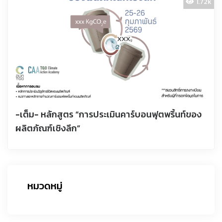
1.72k
-เต็ม- หลักสูตร “การประเมินคาร์บอนฟุตพริ้นท์ของ
ผลิตภัณฑ์เชิงลึก”
หมวดหมู่