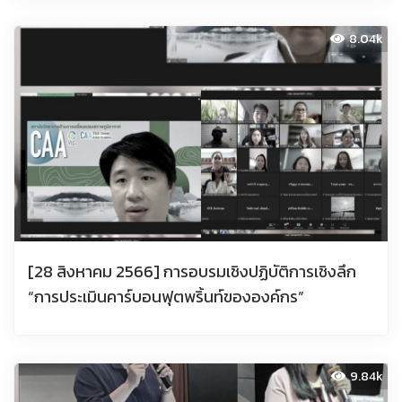
8.04k
[28 สิงหาคม 2566] การอบรมเชิงปฏิบัติการเชิงลึก
“การประเมินคาร์บอนฟุตพริ้นท์ขององค์กร”
9.84k