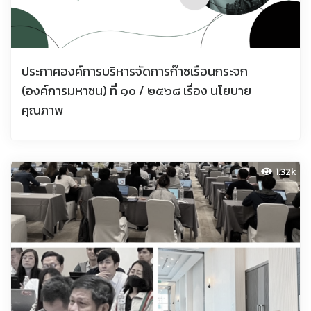
ประกาศองค์การบริหารจัดการก๊าซเรือนกระจก
(องค์การมหาชน) ที่ ๑๐ / ๒๕๖๘ เรื่อง นโยบาย
คุณภาพ
1.32k