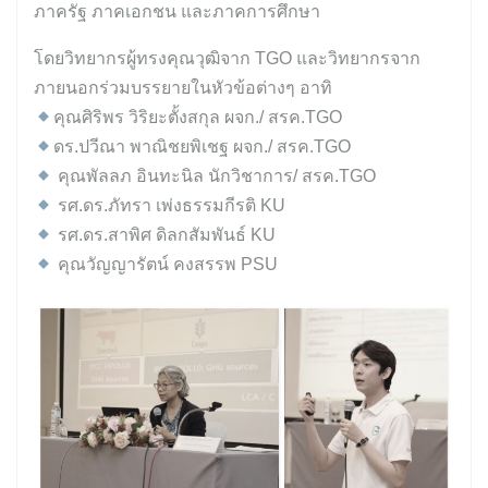
ภาครัฐ ภาคเอกชน และภาคการศึกษา
โดยวิทยากรผู้ทรงคุณวุฒิจาก TGO และวิทยากรจาก
ภายนอกร่วมบรรยายในหัวข้อต่างๆ อาทิ
คุณศิริพร วิริยะตั้งสกุล ผจก./ สรค.TGO
ดร.ปวีณา พาณิชยพิเชฐ ผจก./ สรค.TGO
คุณพัลลภ อินทะนิล นักวิชาการ/ สรค.TGO
รศ.ดร.ภัทรา เพ่งธรรมกีรติ KU
รศ.ดร.สาพิศ ดิลกสัมพันธ์ KU
คุณวัญญารัตน์ คงสรรพ PSU