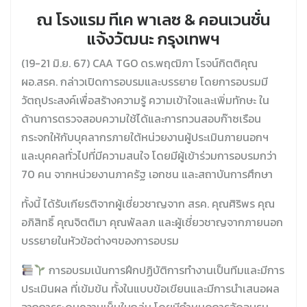
ณ โรงแรม ทีเค พาเลซ & คอนเวนชั่น
แจ้งวัฒนะ กรุงเทพฯ
(19-21 มิ.ย. 67) CAA TGO ดร.พฤฒิภา โรจน์กิตติคุณ
ผอ.สรค. กล่าวเปิดการอบรมและบรรยาย โดยการอบรมมี
วัตถุประสงค์เพื่อสร้างความรู้ ความเข้าใจและเพิ่มทักษะ ใน
ด้านการตรวจสอบความใช้ได้และการทวนสอบก๊าซเรือน
กระจกให้กับบุคลากรภายใต้หน่วยงานผู้ประเมินภายนอกฯ
และบุคคลทั่วไปที่มีความสนใจ โดยมีผู้เข้าร่วมการอบรมกว่า
70 คน จากหน่วยงานภาครัฐ เอกชน และสถาบันการศึกษา
ทั้งนี้ ได้รับเกียรติจากผู้เชี่ยวชาญจาก สรค. คุณศิริพร คุณ
อภิสิทธิ์ คุณจิตติมา คุณพัลลภ และผู้เชี่ยวชาญจากภายนอก
บรรยายในหัวข้อต่างๆของการอบรม
การอบรมเน้นการฝึกปฏิบัติการทำงานเป็นทีมและมีการ
ประเมินผล ที่เข้มข้น ทั้งในแบบข้อเขียนและมีการนำเสนอผล