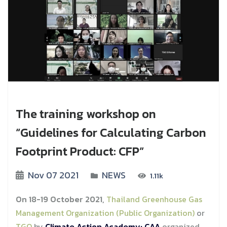
The training workshop on
“Guidelines for Calculating Carbon
Footprint Product: CFP”
Nov 07 2021
NEWS
1.11k
On 18-19 October 2021,
Thailand Greenhouse Gas
Management Organization (Public Organization)
or
TGO
by
Climate Action Academy: CAA
organized