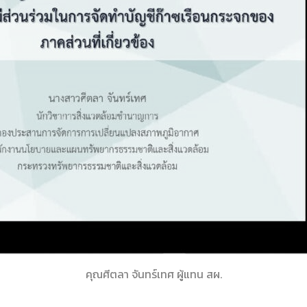
คุณศีตลา จันทร์เทศ ผู้แทน สผ.