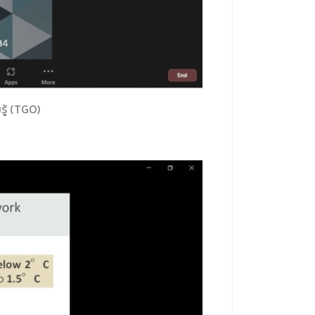
ู้ (TGO)