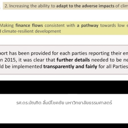
รศ.ดร.บัณฑิต ลิ้มมีโชคชัย มหาวิทยาลัยธรรมศาสตร์