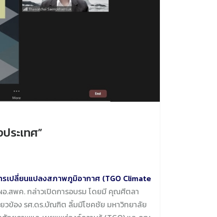
งประเทศ”
ารเปลี่ยนแปลงสภาพภูมิอากาศ (TGO Climate
ก ผอ.สพค. กล่าวเปิดการอบรม โดยมี คุณศีตลา
วข้อง รศ.ดร.บัณฑิต ลิ้มมีโชคชัย มหาวิทยาลัย