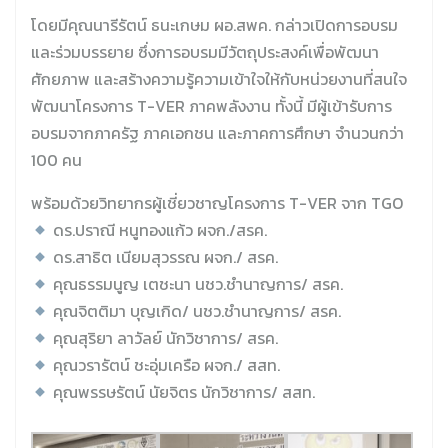
โดยมีคุณนารีรัตน์ ธนะเกษม ผอ.สพค. กล่าวเปิดการอบรม
และร่วมบรรยาย ซึ่งการอบรมมีวัตถุประสงค์เพื่อพัฒนา
ศักยภาพ และสร้างความรู้ความเข้าใจให้กับหน่วยงานที่สนใจ
พัฒนาโครงการ T-VER ภาคพลังงาน ทั้งนี้ มีผู้เข้ารับการ
อบรมจากภาครัฐ ภาคเอกชน และภาคการศึกษา จำนวนกว่า
100 คน
พร้อมด้วยวิทยากรผู้เชี่ยวชาญโครงการ T-VER จาก TGO
ดร.ปราณี หนูทองแก้ว ผจก./สรค.
ดร.สาธิต เนียมสุวรรณ ผจก./ สรค.
คุณธรรมนูญ เตชะนา นชว.ชำนาญการ/ สรค.
คุณจิตติมา บุญเกิด/ นชว.ชำนาญการ/ สรค.
คุณสุริยา ลาวัลย์ นักวิชาการ/ สรค.
คุณวรารัตน์ ชะอุ่มเครือ ผจก./ สสท.
คุณพรรษรัตน์ นัยจิตร นักวิชาการ/ สสท.