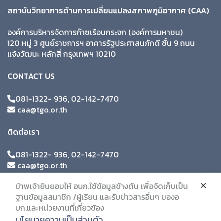
สถาบันวิทยาการด้านการเปลี่ยนแปลงสภาพภูมิอากาศ (CAA)
องค์การบริหารจัดการก๊าซเรือนกระจก (องค์การมหาชน)
120 หมู่ 3 ศูนย์ราชการฯ อาคารรัฐประศาสนภักดี ชั้น 9 ถนน
แจ้งวัฒนะ หลักสี่ กรุงเทพฯ 10210
CONTACT US
081-1322- 936, 02-142-7470
caa@tgo.or.th
ติดต่อเรา
081-1322- 936, 02-142-7470
caa@tgo.or.th
ข้าพเจ้ายินยอมให้ อบก.ใช้ข้อมูลข้างต้น เพื่อจัดเก็บเป็น
ฐานข้อมูลสมาชิก /ผู้เรียน และรับข่าวสารอื่นๆ ของอ
บก.และหน่วยงานที่เกี่ยวข้อง
นโยบายความเป็นส่วนตัว