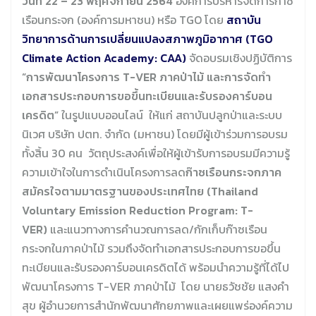
วันที่
22 – 23 พฤศจิกายน 2564
องค์การบริหารจัดการก๊าซ
เรือนกระจก (องค์การมหาชน) หรือ TGO โดย
สถาบัน
วิทยาการด้านการเปลี่ยนแปลงสภาพภูมิอากาศ (TGO
Climate Action Academy: CAA)
จัดอบรมเชิงปฏิบัติการ
“การพัฒนาโครงการ T-VER ภาคป่าไม้ และการจัดทำ
เอกสารประกอบการขอขึ้นทะเบียนและรับรองคาร์บอน
เครดิต”
ในรูปแบบออนไลน์ ให้แก่ สถาบันปลูกป่าและระบบ
นิเวศ บริษัท ปตท. จำกัด (มหาชน) โดยมีผู้เข้าร่วมการอบรม
ทั้งสิ้น 30 คน วัตถุประสงค์เพื่อให้ผู้เข้ารับการอบรมมีความรู้
ความเข้าใจในการดำเนินโครงการลด
ก๊าซเรือนกระจกภาค
สมัครใจตามมาตรฐานของประเทศไทย (
Thailand
Voluntary Emission Reduction Program: T-
VER)
และแนวทางการคำนวณการลด/กักเก็บก๊าซเรือน
กระจกในภาคป่าไม้ รวมถึงจัดทำเอกสารประกอบการขอขึ้น
ทะเบียนและรับรองคาร์บอนเครดิตได้ พร้อมนำความรู้ที่ได้ไป
พัฒนาโครงการ T-VER ภาคป่าไม้ โดย นายธวัชชัย แสงคำ
สุข ผู้อำนวยการสำนักพัฒนาศักยภาพและเผยแพร่องค์ความ