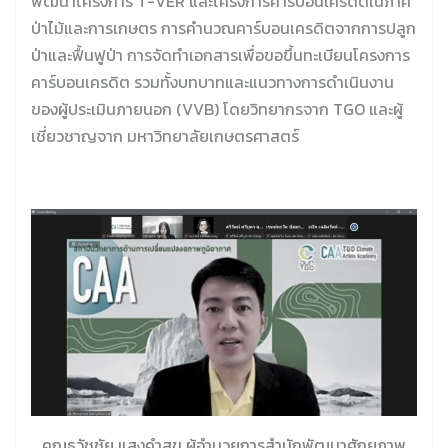
พัฒนาโครงการ T-VER และโครงการคาร์บอนเครดิตในภาค
ป่าไม้และการเกษตร การคํานวณคาร์บอนเครดิตจากการปลูก
ป่าและฟื้นฟูป่า การจัดทำเอกสารเพื่อขอขึ้นทะเบียนโครงการ
คาร์บอนเครดิต รวมทั้งบทบาทและแนวทางการดำเนินงาน
ของผู้ประเมินภายนอก (VVB) โดยวิทยากรจาก TGO และผู้
เชี่ยวชาญจาก มหาวิทยาลัยเกษตรศาสตร์
คุณธวัชชัย แสงคำสุข ผู้อำนวยการสำนักพัฒนาศักยภาพ