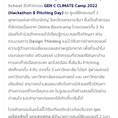
School
จัดกิจกรรม
GEN C CLIMATE Camp 2022
(Hackathon & Pitching Day)
ณ ศูนย์ฝึกอบรมที่ 2
อุทยานแห่งชาติเขาใหญ่ จังหวัดนครราชสีมา ซึ่งเป็นกิจกรรม
ที่จัดต่อเนื่องจาก Online Bootcamp โดยตลอดทั้ง 3 วัน
น้องที่เข้าร่วมกิจกรรมได้เรียนรู้กระบวนแก้ไขปัญหา ผ่าน
กระบวนการ
Design Thinking
และได้รับการถ่ายทอดองค์
ความรู้ด้านการเปลี่ยนแปลงสภาพภูมิอากาศ เพื่อที่จะนำไป
ประกอบการคิด สร้างสรรค์ นวัตกรรมที่ช่วยแก้ปัญหาด้าน
การลดก๊าซเรือนกระจก ลดโลกร้อน ซึ่งในวัน Pitching
นักศึกษาทั้ง 4 ทีม จากทั้ง 3 มหาวิทยาลัย ได้แก่ จุฬาลงกรณ์
มหาวิทยาลัย, มหาวิทยาลัยธรรมศาสตร์ และ มหาวิทยาลัย
เชียงใหม่ สามารถนำเสนอแนวคิดในการมีส่วนแก้ไขปัญหา
ด้านการลดก๊าซเรือนกระจก ในรูปแบบที่สร้างสรรค์ได้อย่าง
น่าสนใจ และสามารถต่อยอดให้เกิดขึ้นจริงได้
โดยกิจกรรมในครั้งนี้ได้รับเกียรติกล่าวต้อนรับจาก
คุณ
เกรียงศักดิ์ จตุรสุขสกุล
ผู้อำนวยการศูนย์ฝึกอบรมที่ 2 (เขา