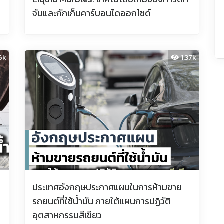
จับและกักเก็บคาร์บอนไดออกไซด์
76k
1.37k
ประเทศอังกฤษประกาศแผนในการห้ามขาย
รถยนต์ที่ใช้น้ำมัน ภายใต้แผนการปฏิวัติ
อุตสาหกรรมสีเขียว