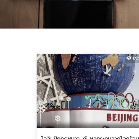
1.9
โอลิมปิกฤดูหนาว…กับผลกระทบจากโลกร้อน