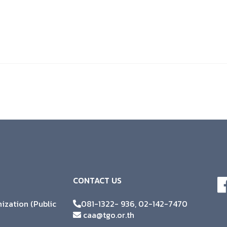
CONTACT US
zation (Public
081-1322- 936, 02-142-7470
caa@tgo.or.th