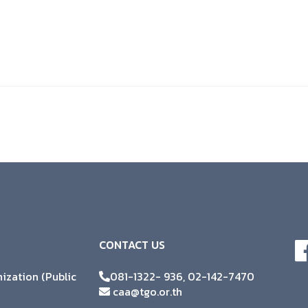
CONTACT US
zation (Public
081-1322- 936, 02-142-7470
caa@tgo.or.th