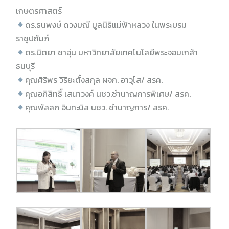
เกษตรศาสตร์
ดร.ธนพงษ์ ดวงมณี มูลนิธิแม่ฟ้าหลวง ในพระบรม
ราชูปถัมภ์
ดร.นิตยา ชาอุ่น มหาวิทยาลัยเทคโนโลยีพระจอมเกล้า
ธนบุรี
คุณศิริพร วิริยะตั้งสกุล ผจก. อาวุโส/ สรค.
คุณอภิสิทธิ์ เสนาวงค์ นชว.ชำนาญการพิเศษ/ สรค.
คุณพัลลภ อินทะนิล นชว. ชำนาญการ/ สรค.