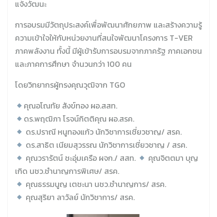
แจ้งวัฒนะ
การอบรมมีวัตถุประสงค์เพื่อพัฒนาศักยภาพ และสร้างความรู้
ความเข้าใจให้กับหน่วยงานที่สนใจพัฒนาโครงการ T-VER
ภาคพลังงาน ทั้งนี้ มีผู้เข้ารับการอบรมจากภาครัฐ ภาคเอกชน
และภาคการศึกษา จำนวนกว่า 100 คน
โดยวิทยากรผู้ทรงคุณวุฒิจาก TGO
คุณอโณทัย สังข์ทอง ผอ.สสท.
ดร.พฤฒิภา โรจน์กิตติคุณ ผอ.สรค.
ดร.ปราณี หนูทองแก้ว นักวิชาการเชี่ยวชาญ/ สรค.
ดร.สาธิต เนียมสุวรรณ นักวิชาการเชี่ยวชาญ / สรค.
คุณวรารัตน์ ชะอุ่มเครือ ผจก./ สสท.
คุณจิตตมา บุญ
เกิด นชว.ชำนาญการพิเศษ/ สรค.
คุณธรรมนูญ เตชะนา นชว.ชำนาญการ/ สรค.
คุณสุริยา ลาวัลย์ นักวิชาการ/ สรค.