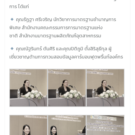
การ ได้แก่
คุณรัฏฐา
ศรีเจริญ
นักวิชาการมาตรฐานชำนาญการ
พิเศษ
สำนักงานคณะกรรมการการมาตรฐานแห่ง
ชาติ
สำนักงานมาตรฐานผลิตภัณฑ์อุตสาหกรรม
คุณณัฐรินทร์
ตันศิริ
และคุณปิติภูมิ
ตั้งสิริสุธีกุล
ผู้
เชี่ยวชาญด้านการทวนสอบข้อมูลคาร์บอนฟุตพริ้นท์องค์กร