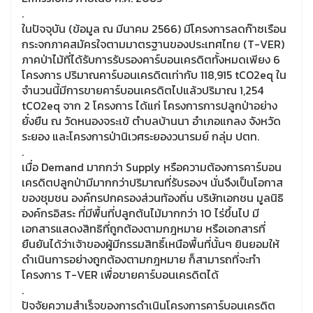
.
ในปัจจุบัน (ข้อมูล ณ มีนาคม 2566) มีโครงการลดก๊าซเรือน
กระจกภาคสมัครใจตามมาตรฐานของประเทศไทย (T-VER)
ภาคป่าไม้ที่ได้รับการรับรองคาร์บอนเครดิตทั้งหมดเพียง 6
โครงการ ปริมาณคาร์บอนเครดิตเท่ากับ 118,915 tCO2eq ใน
จำนวนนี้มีการขายคาร์บอนเครดิตไปแล้วปริมาณ 1,254
tCO2eq จาก 2 โครงการ ได้แก่ โครงการการปลูกป่าอย่าง
ยั่งยืน ณ วัดหนองจระเข้ ตําบลบ้านนา อําเภอแกลง จังหวัด
ระยอง และโครงการป่านิเวศระยองวนารมย์ กลุ่ม ปตท.
.
เมื่อ Demand มากกว่า Supply หรือความต้องการคาร์บอน
เครดิตปลูกป่ามีมากกว่าปริมาณที่รับรองฯ นั่นจึงเป็นโอกาส
ของชุมชน องค์กรปกครองส่วนท้องถิ่น บริษัทเอกชน มูลนิธิ
องค์กรอิสระ ที่มีพื้นที่ปลูกต้นไม้มากกว่า 10 ไร่ขึ้นไป มี
เอกสารแสดงสิทธิที่ถูกต้องตามกฎหมาย หรือเอกสารที่
ยืนยันได้ว่าเจ้าของผู้มีกรรมสิทธิ์เหนือพื้นที่นั้นๆ ยินยอมให้
ดำเนินการอย่างถูกต้องตามกฎหมาย ก็สามารถที่จะทำ
โครงการ T-VER เพื่อขายคาร์บอนเครดิตได้
.
ปัจจัยความสำเร็จของการดำเนินโครงการคาร์บอนเครดิต