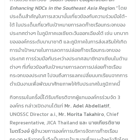
Enhancing NDCs in the Southeast Asia Region.”
โดย
ประเด็นสำคัญในการเสวนานั้นเกี่ยวข้องกับความร่วมมือใต้-
ใต้ ในประเด็นเกี่ยวกับเป้าหมายการลดก๊าซเรือนกระจกของ
ประเทศต่างๆ ในภูมิภาคเอเชียตะวันออกเฉียงใต้ เช่น บทบาท
ขององค์กรระดับนานาชาติ และภูมิภาคในการส่งเสริมให้เกิด
การนำเป้าหมายในการลดการปล่อยก๊าซเรือนกระจกของ
ประเทศ การร่วมมือกันระหว่างประเทศสมาชิกอาเซียนในด้าน
ต่างๆ ที่เกี่ยวข้องกับเป้าหมายการลดการปล่อยก๊าซเรือน
กระจกของประเทศ ไปจนถึงการแลกเปลี่ยนบทเรียนจากการ
ดำเนินงานเพื่อพัฒนาศักยภาพให้กับประเทศในภูมิภาคนี้
กิจกรรมในครั้งนี้ได้รับเกียรติจากผู้แทนองค์กรร่วมจัด 3
องค์กร กล่าวเปิดงานได้แก่
Mr. Adel Abdellatif
,
UNOSSC Director a.i.,
Mr. Morita Takahiro
, Chief
Representative, JICA Thailand
และ นายเกียรติชาย
ไมตรีวงษ์
ผู้อำนวยการองค์การบริหารจัดการก๊าซเรือน
กระจก หลังจากนั้นจึงเป็นการนำเสนอเพื่อแนะนำหนังสือโดย