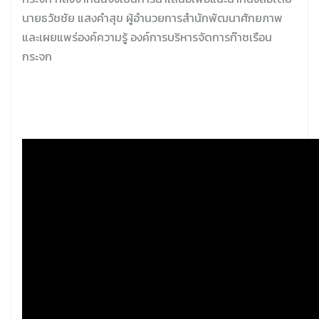
นายธวัชชัย แสงคำสุข ผู้อำนวยการสำนักพัฒนาศักยภาพ
และเผยแพร่องค์ความรู้ องค์การบริหารจัดการก๊าซเรือน
กระจก