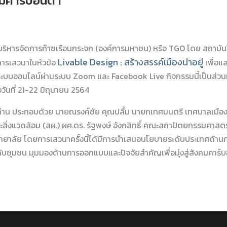
งคมคาร์บอนต่ำ
งค์การบริหารจัดการก๊าซเรือนกระจก (องค์การมหาชน) หรือ TGO โดย สถา
Livable Design : สร้างสรรค์เมืองน่าอยู่
ารเสวนาในหัวข้อ
เพื่อแ
่ำ ในระบบออนไลน์ผ่านระบบ Zoom และ Facebook Live กิจกรรมนี้เป็นส่
างวันที่ 21-22 มิถุนายน 2564
า 4 ท่าน ประกอบด้วย นายณรงค์ชัย คุณปลื้ม นายกเทศมนตรี เทศบาลเมือ
แวดล้อม (สผ.) ผศ.ดร. รัฐพงษ์ อังกสิทธิ์ คณะสถาปัตยกรรมศาสตร์ 
ิทยาลัย โดยการเสวนาครั้งนี้ได้มีการนำเสนอนโยบายระดับประเทศด้า
บชุมชน มุมมองด้านการออกแบบและปัจจัยสำคัญเพื่อมุ่งสู่สังคมคาร์บ