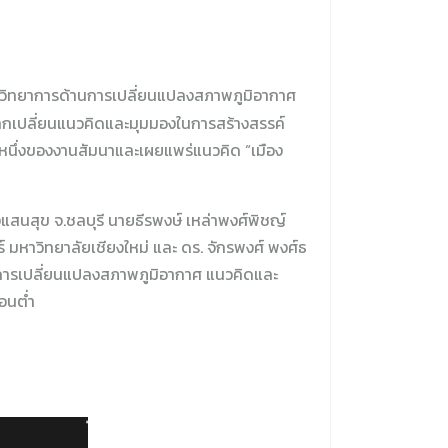
บันวิทยาการด้านการเปลี่ยนแปลงสภาพภูมิอากาศ
ลกเปลี่ยนแนวคิดและมุมมองในการสร้างสรรค์
วนหนึ่งของงานสัมนาและเผยแพร่แนวคิด “เมือง
งแสนสุข จ.ชลบุรี นายธีรพงษ์ เหล่าพงศ์พิชญ์
มหาวิทยาลัยเชียงใหม่ และ ดร. จักรพงศ์ พงศ์ธ
นการเปลี่ยนแปลงสภาพภูมิอากาศ แนวคิดและ
อนต่ำ