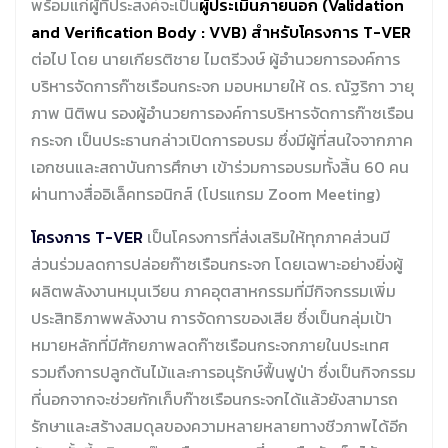
พร้อมแก่ผู้ที่ประสงค์จะเป็น
ผู้ประเมินภายนอก (Validation
and Verification Body : VVB) สำหรับโครงการ T-VER
ต่อไป โดย นายเกียรติชาย ไมตรีวงษ์ ผู้อำนวยการองค์การ
บริหารจัดการก๊าซเรือนกระจก มอบหมายให้ ดร. ณัฐริกา วายุ
ภาพ นิติพน รองผู้อำนวยการองค์การบริหารจัดการก๊าซเรือน
กระจก เป็นประธานกล่าวเปิดการอบรม ซึ่งมีผู้ที่สนใจจากภาค
เอกชนและสถาบันการศึกษา เข้าร่วมการอบรมทั้งสิ้น 60 คน
ผ่านทางสื่ออิเล็คทรอนิกส์ (โปรแกรม Zoom Meeting)
โครงการ T-VER
เป็นโครงการที่ส่งเสริมให้ทุกภาคส่วนมี
ส่วนร่วมลดการปล่อยก๊าซเรือนกระจก โดยเฉพาะอย่างยิ่งผู้
ผลิตพลังงานหมุนเวียน ภาคอุตสาหกรรมที่มีกิจกรรมเพิ่ม
ประสิทธิภาพพลังงาน การจัดการของเสีย ซึ่งเป็นกลุ่มเป้า
หมายหลักที่มีศักยภาพลดก๊าซเรือนกระจกภายในประเทศ
รวมถึงการปลูกต้นไม้และการอนุรักษ์ฟื้นฟูป่า ซึ่งเป็นกิจกรรม
ที่นอกจากจะช่วยกักเก็บก๊าซเรือนกระจกได้แล้วยังสามารถ
รักษาและสร้างสมดุลของความหลายหลายทางชีวภาพได้อีก