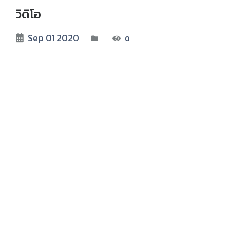
วิดิโอ
Sep 01 2020
0
การบรรยายในหัวข้อ “ความรู้เบื้องต้นด้านการ
เปลี่ยนแปลงสภาพภูมิอากาศ”
การบรรยายในหัวข้อ “การบริหารจัดการก๊าซเรือน
กระจกสู่สังคมคาร์บอนต่ำ” ให้กับนิสิตปริญญาตรี
จุฬาลงกรณ์มหาวิทยาลัย
ทส. โดย TGO เปิดตัวสถาบันวิทยาการด้านการ
เปลี่ยนแปลงสภาพภูมิอากาศ (CAA) พร้อมร่วมมือ
กับหน่วยงานชั้นนำของประเทศ