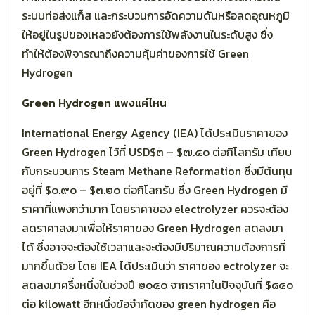
ระบบท่อส่งแก็ส และกระบวนการอัดความดันหรือลดอุณหภูมิ
ให้อยู่ในรูปของเหลวยังต้องการใช้พลังงานในระดับสูง ซึ่ง
ทำให้ต้องพิจารณาถึงความคุ้มค่าของการใช้ Green
Hydrogen
Green Hydrogen แพงแค่ไหน
International Energy Agency (IEA) ได้ประเมินราคาของ
Green Hydrogen ไว้ที่ USD$๓ – $๗.๕๐ ต่อกิโลกรัม เทียบ
กับกระบวนการ Steam Methane Reformation ซึ่งมีต้นทุน
อยู่ที่ $๐.๙๐ – $๓.๒๐ ต่อกิโลกรัม ซึ่ง Green Hydrogen มี
ราคาที่แพงกว่ามาก โดยราคาของ electrolyzer ควรจะต้อง
ลดราคาลงมาเพื่อให้ราคาของ Green Hydrogen ลดลงมา
ได้ ซึ่งอาจจะต้องใช้เวลาและจะต้องมีปริมาณความต้องการที่
มากขึ้นด้วย โดย IEA ได้ประเมินว่า ราคาของ ectrolyzer จะ
ลดลงมาครึ่งหนึ่งในช่วงปี ๒๐๔๐ จากราคาในปัจจุบันที่ $๘๔๐
ต่อ kilowatt อีกหนึ่งข้อจำกัดของ green hydrogen คือ