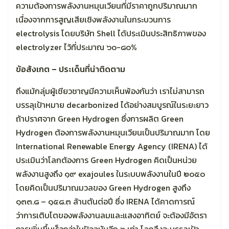
ความต้องการพลังงานหมุนเวียนที่มีราคาถูกปริมาณมาก
เนื่องจากการสูญเสียเชิงพลังงานในกระบวนการ
electrolysis โดยบริษัท Shell ได้ประเมินประสิทธิภาพของ
electrolyzer ไว้ที่ประมาณ ๖๐-๘๐%
ข้อสังเกต – ประเด็นที่น่าติดตาม
ถึงแม้กลุ่มผู้เชียวชาญมีความเห็นพ้องกันว่า เราไม่สามารถ
บรรลุเป้าหมาย decarbonized ได้อย่างสมบูรณ์ในระยะยาว
ถ้าปราศจาก Green Hydrogen ซึ่งการผลิต Green
Hydrogen ต้องการพลังงานหมุนเวียนเป็นปริมาณมาก โดย
International Renewable Energy Agency (IRENA) ได้
ประเมินว่าโลกต้องการ Green Hydrogen คิดเป็นหน่วย
พลังงานสูงถึง ๑๙ exajoules ในระบบพลังงานในปี ๒๐๕๐
โดยคิดเป็นปริมาณมวลของ Green Hydrogen สูงถึง
๑๓๓.๘ – ๑๕๘.๓ ล้านตันต่อปี ซึ่ง IRENA ได้คาดการณ์
ว่าการเติบโตของพลังงานลมและแสงอาทิตย์ จะต้องมีอัตรา