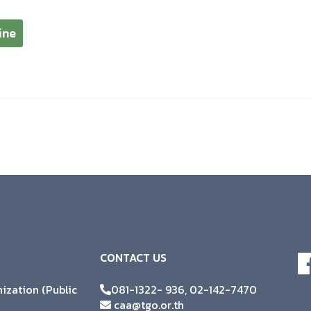
ine
CONTACT US
zation (Public
081-1322- 936, 02-142-7470
caa@tgo.or.th