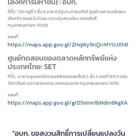
(องค์การมหาชน)
:
อบก.
ที่ตั้ง
: 120
หมู่ที่
3
ชั้น
9
อาคารรัฐประศาสนภักดี ศูนย์ราชการเฉลิมพระ
เกียรติฯ ถนนแจ้งวัฒนะ แขวงทุ่งสองห้อง เขตหลักสี่
กรุงเทพมหานคร
10210
แผนที่
:
https://maps.app.goo.gl/ZHqWy9nQrrMYUJXh8
ศู
นย์ทดสอบของตลาดหลักทรัพย์แห่ง
ประเทศไทย: SET
ที่ตั้ง
:
อาคารชุดเลครัชดาออฟฟิศคอมเพล็กซ์
2
ชั้น
2
เลขที่
195/3
ถนน
รัชดาภิเษก แขวงคลองเตย เขตคลองเตย กรุงเทพมหานคร
10110
แผนที่
:
https://maps.app.goo.gl/grDSnmn1bNdm8kgXA
“อบก. ขอสงวนสิทธิ์การเปลี่ยนแปลงวัน