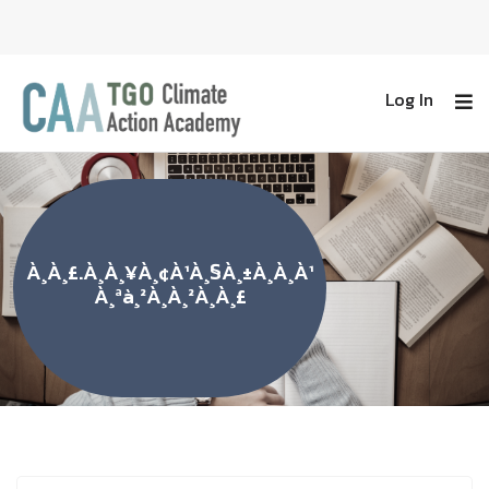
Log In
À¸à¸£.à¸à¸¥à¸¢à¹à¸§à¸±à¸à¸à¹
À¸ªà¸²à¸à¸²à¸à¸£