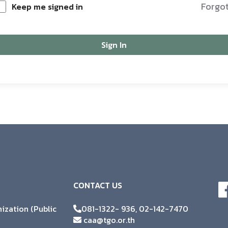
Forgo
Keep me signed in
Sign In
CONTACT US
zation (Public
081-1322- 936, 02-142-7470
caa@tgo.or.th