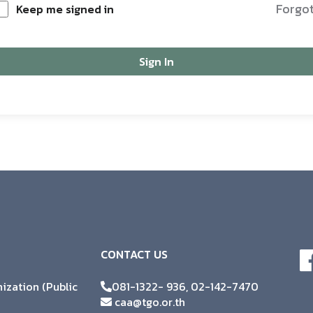
Forgo
Keep me signed in
Sign In
CONTACT US
zation (Public
081-1322- 936, 02-142-7470
caa@tgo.or.th