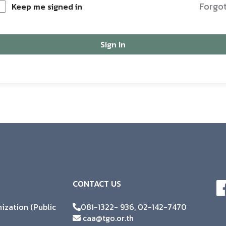
Forgo
Keep me signed in
Sign In
CONTACT US
zation (Public
081-1322- 936, 02-142-7470
caa@tgo.or.th