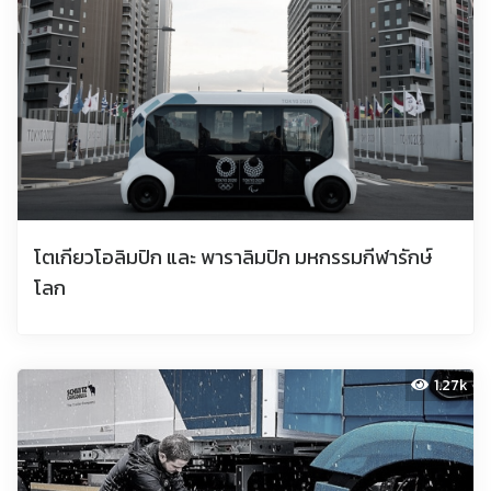
โตเกียวโอลิมปิก และ พาราลิมปิก มหกรรมกีฬารักษ์
โลก
1.27k