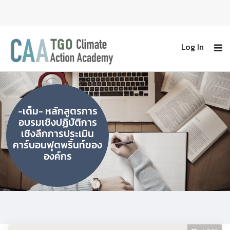
Log In
-เต็ม- หลักสูตรการ
อบรมเชิงปฏิบัติการ
เชิงลึกการประเมิน
คาร์บอนฟุตพริ้นท์ของ
องค์กร