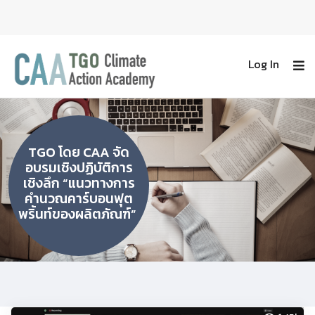
Log In
TGO โดย CAA จัด
อบรมเชิงปฏิบัติการ
เชิงลึก “แนวทางการ
คำนวณคาร์บอนฟุต
พริ้นท์ของผลิตภัณฑ์”