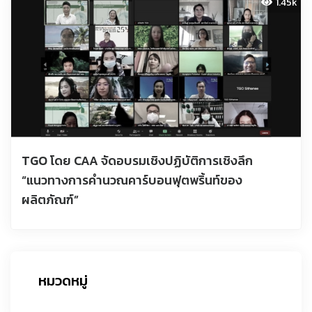
1.45k
TGO โดย CAA จัดอบรมเชิงปฏิบัติการเชิงลึก
“แนวทางการคำนวณคาร์บอนฟุตพริ้นท์ของ
ผลิตภัณฑ์”
หมวดหมู่