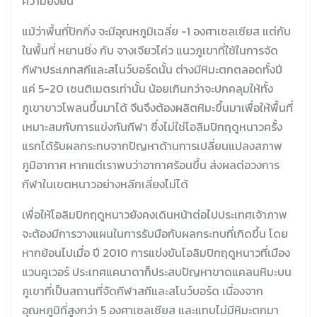
ความยั่งยืน
แม้ว่าพื้นที่ปักกิ่ง จะมีอุณหภูมิเฉลี่ย -1 องศาเซลเซียส แต่กับ
ในพื้นที่ หยานชิ่ง กับ จางเจียวโค่ว แนวภูเขาที่ใช้ในการจัด
กีฬาประเภทสกีและสโนว์บอร์ดนั้น ต่างมีหิมะตกตลอดทั้งปี
แค่ 5-20 เซนติเมตรเท่านั้น น้อยเกินกว่าจะปกคลุมให้ทั้ง
ภูเขาขาวโพลนขึ้นมาได้ จีนจึงต้องผลิตหิมะขึ้นมาเพื่อให้พื้นที่
เหมาะสมกับการแข่งกันกีฬา ซึ่งไม่ใช่โอลิมปิกฤดูหนาวครั้ง
แรกได้รับผลกระทบจากปัญหาด้านการเปลี่ยนแปลงสภาพ
ภูมิอากาศ หากแต่เราพบว่าอากาศร้อนขึ้น ส่งผลต่อวงการ
กีฬาในเขตหนาวอย่างหลีกเลี่ยงไม่ได้
เพื่อให้โอลิมปิกฤดูหนาวยังคงเดินหน้าต่อไปประเทศเจ้าภาพ
จะต้องมีการวางแผนในการรับมือกับผลกระทบที่เกิดขึ้น โดย
หากย้อนไปเมื่อ ปี 2010 การแข่งขันโอลิมปิกฤดูหนาวที่เมือง
แวนคูเวอร์ ประเทศแคนาดาก็ประสบปัญหาขาดแคลนหิมะบน
ภูเขาที่เป็นสถานที่จัดกีฬาสกีและสโนว์บอร์ด เนื่องจาก
อุณหภูมิที่สูงกว่า 5 องศาเซลเซียส และแทบไม่มีหิมะตกมา