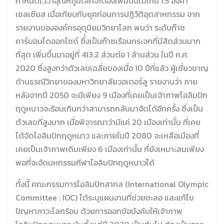
กำหนดไว้ว่าอุณหภูมิโลกจะต้องเพิ่มขึ้นไม่เกิน 1.5 องศา
เซลเซียส เมื่อเทียบกับยุคก่อนการปฏิวัติอุตสาหกรรม จาก
รายงานขององค์กรอุตุนิยมวิทยาโลก พบว่า ระดับก๊าซ
คาร์บอนไดออกไซด์ ซึ่่งเป็นก๊าซเรือนกระจกที่มีสัดส่วนมาก
ที่สุด เพิ่มขึ้นมาอยู่ที่ 413.2 ส่วนต่อ 1 ล้านส่วน ในปี ค.ศ.
2020 ซึ่งสูงกว่าตัวเลขเฉลี่ยของเมื่อ 10 ปีที่แล้ว ผู้เชี่ยวชาญ
ด้านธรณีวิทยาของมหาวิทยาลัยวอเตอร์ลู รายงานว่า ภาย
หลังจากปี 2050 จะมีเพียง 9 เมืองที่เคยเป็นเจ้าภาพโอลิมปิก
ฤดูหนาวจะร้อนเกินกว่าสามารถกลับมาจัดได้อีกครั้ง ซึ่งเป็น
ตัวเลขที่สูงมาก เมื่อพิจารณาว่ามีแค่ 20 เมืองเท่านั้น ที่เคย
ได้จัดโอลิมปิกฤดูหนาว และภายในปี 2080 จะเหลือเมืองที่
เคยเป็นเจ้าภาพเดิมเพียง 6 เมืองเท่านั้น ที่ยังเหมาะสมเพียง
พอที่จะจัดมหกรรมกีฬาโอลิมปิกฤดูหนาวได้
ทั้งนี้ คณะกรรมการโอลิมปิกสากล (International Olympic
Committee : IOC) ได้ระบุแผนงานที่ช่วยชะลอ และแก้ไข
ปัญหาภาวะโลกร้อน ด้วยการออกข้อบังคับให้เจ้าภาพ