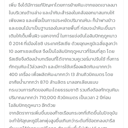
เพิ่ม จึงได้มีการแก้ปัญหาโดยการย้ายหิมะจากยอดเขาลงมา
ในบริเวณด้านล่าง และนำหิมะสำรองในคลังออกมาสมทบให้
เพียงพอ และเพื่อเป็นการประหยัดปริมาณหิมะ ก็นำฟางข้าว
และขอนไม้มาเป็นฐานรองในหลายพื้นที่ ก่อนจะนำหิมะขึ้นมา
เติมให้เต็มพื้นผิว นอกจากนี้ ในการแข่งขันโอลิมปิกฤดูหนาว
ปี 2014 ที่เมืองโซชิ ประเทศรัสเซีย ด้วยอุณหภูมิเฉลี่ยสูงกว่า
10 องศาเซลเซียส จึงเป็นโอลิมปิกฤดูหนาวที่ร้อนที่สุด โดย
รัสเซียจึงต้องนำบทเรียนที่ได้จากแวนคูเวอร์มาปรับใช้ ทั้งการ
กักตุนหิมะไว้ล่วงหน้า และมีการใช้เครื่องผลิตหิมะมากกว่า
400 เครื่อง เพื่อผลิตหิมะมากกว่า 13 ล้านคิวบิคเมตร โดย
อาศัยน้ำมากกว่า 870 ล้านลิตร มาลอกเลียนแบบ
กระบวนการเกิดของหิมะโดยธรรมชาติ รวมถึงต้องกักตุนหิมะ
ปริมาณมากกว่า 710,000 คิวบิคเมตร เป็นเวลา 2 ปีก่อน
โอลิมปิกฤดูหนาว อีกด้วย
จากอัตราการเพิ่มขึ้นของก๊าซเรือนกระจกที่เกิดขึ้นในปัจจุบัน
จะทำให้อุณหภูมิโลกพุ่งสูงขึ้นเกินกว่าระดับที่ข้อตกลงปารีส