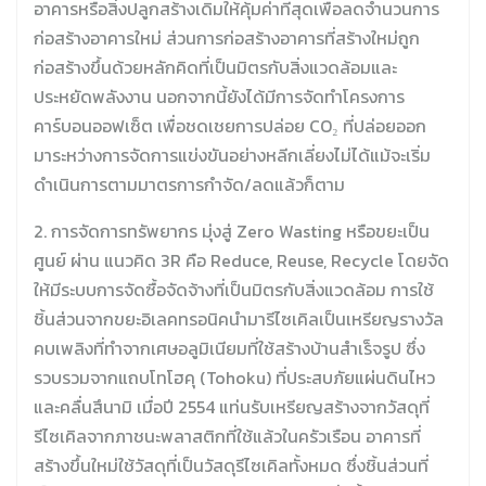
อาคารหรือสิ่งปลูกสร้างเดิมให้คุ้มค่าที่สุดเพื่อลดจำนวนการ
ก่อสร้างอาคารใหม่ ส่วนการก่อสร้างอาคารที่สร้างใหม่ถูก
ก่อสร้างขึ้นด้วยหลักคิดที่เป็นมิตรกับสิ่งแวดล้อมและ
ประหยัดพลังงาน นอกจากนี้ยังได้มีการจัดทำโครงการ
คาร์บอนออฟเซ็ต เพื่อชดเชยการปล่อย CO₂ ที่ปล่อยออก
มาระหว่างการจัดการแข่งขันอย่างหลีกเลี่ยงไม่ได้แม้จะเริ่ม
ดำเนินการตามมาตรการกำจัด/ลดแล้วก็ตาม
2. การจัดการทรัพยากร มุ่งสู่ Zero Wasting หรือขยะเป็น
ศูนย์ ผ่าน แนวคิด 3R คือ Reduce, Reuse, Recycle โดยจัด
ให้มีระบบการจัดซื้อจัดจ้างที่เป็นมิตรกับสิ่งแวดล้อม การใช้
ชิ้นส่วนจากขยะอิเลคทรอนิคนำมารีไซเคิลเป็นเหรียญรางวัล
คบเพลิงที่ทำจากเศษอลูมิเนียมที่ใช้สร้างบ้านสำเร็จรูป ซึ่ง
รวบรวมจากแถบโทโฮคุ (Tohoku) ที่ประสบภัยแผ่นดินไหว
และคลื่นสึนามิ เมื่อปี 2554 แท่นรับเหรียญสร้างจากวัสดุที่
รีไซเคิลจากภาชนะพลาสติกที่ใช้แล้วในครัวเรือน อาคารที่
สร้างขึ้นใหม่ใช้วัสดุที่เป็นวัสดุรีไซเคิลทั้งหมด ซึ่งชิ้นส่วนที่