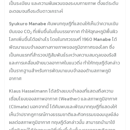
เป็นระเบียบ และความผันผวนของระบบกายภาพ ตั้งแต่ระดับ
อะตอมจนถึงระดับดาวเคราะห์
Syukuro Manabe
ค้นพบทฤษฎีที่แสดงให้เห็นว่าความเข้ม
ข้นของ CO
ที่เพิ่มขึ้นในชั้นบรรยากาศ ทำให้อุณหภูมิพื้นผิว
2
โลกเพิ่มขึ้นได้อย่างไร โดยในทศวรรษที่ 1960
Manabe
ได้
พัฒนาแบบจำลองทางกายภาพของภูมิอากาศของโลก ซึ่ง
เป็นคนแรกที่สำรวจปฏิสัมพันธ์ระหว่างความสมดุลของรังสี
และการเคลื่อนย้ายมวลอากาศในแนวดิ่ง ทำให้ทฤษฎีดังกล่าว
เป็นรากฐานสำหรับการพัฒนาแบบจำลองด้านสภาพภูมิ
อากาศ
Klaus Hasselmann ได้สร้างแบบจำลองที่แสดงถึงความ
เชื่อมโยงของสภาพอากาศ (Weather) และสภาพภูมิอากาศ
(Climate) นอกจากนี้ ได้ค้นพบและพัฒนาทฤษฎีที่แสดงให้
เห็นว่าปรากฏการณ์ทางธรรมชาติและกิจกรรมของมนุษย์ส่ง
ผลต่อสภาพภูมิอากาศ ทฤษฎีดังกล่าวนั้น สามารถนำมาใช้