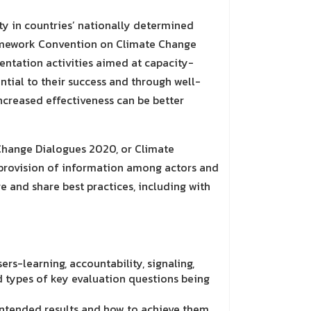
ty in countries’ nationally determined
 Framework Convention on Climate Change
entation activities aimed at capacity-
ntial to their success and through well-
ncreased effectiveness can be better
Change Dialogues 2020, or Climate
 provision of information among actors and
e and share best practices, including with
rs-learning, accountability, signaling,
 types of key evaluation questions being
ntended results and how to achieve them,