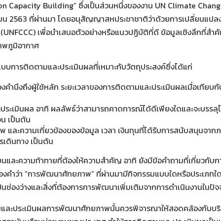
n Capacity Building” ซึ่งเป็นส่วนหนึ่งของงาน UN Climate Chang
จิกายน 2563 ที่ผ่านมา โดยอนุสัญญาสหประชาชาติว่าด้วยการเปลี่ยนแ
CCC) เพื่อนำเสนอตัวอย่างหรือแนวปฏิบัติที่ดี ข้อมูลเชิงลึกที่ส
าพภูมิอากาศ
บการติดตามและประเมินผลที่เหมาะกับวัตถุประสงค์ซึ่งได้แก่
คำนึงถึงผู้ใช้หลัก ระยะเวลาของการติดตามและประเมินผลเมื่อเทียบกับ
ระเมินผล อาทิ ผลลัพธ์ว่าสามารถคาดการณ์ได้ดีเพียงใดและจะบรรลุได้อย่า
จน เป็นต้น
 และความเกี่ยวข้องของข้อมูล เวลา เงินทุนที่ได้รับการสนับสนุนจาก
รเดินทาง เป็นต้น
รียนและความท้าทายที่ต้องให้ความสำคัญ อาทิ ยังมีข้อคำถามที่เกี่ยว
องคำว่า “การพัฒนาศักยภาพ” ที่ผ่านมามีกิจกรรมแบบใดหรือประเภทใด
ังเป็นช่องว่างและสิ่งที่ต้องการการพัฒนาเพิ่มเติมจากการดำเนินงานในปัจจ
ามและประเมินผลการพัฒนาศักยภาพนั้นควรพิจารณาให้สอดคล้องกับบริบ