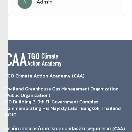
Admin
A
แนวทางและวิธีการร่วมโครงการ LESS
วิธีการคำนวณการลดก๊าซเรือนกระจกจากกิจกรรม
ต่างๆ
กิจกรรมลดโลกร้อน ภาคพลังงาน
กิจกรรมลดโลกร้อน ภาคของเสีย
การประเมินการกักเก็บคาร์บอนของต้นไม้พื้นที่สีเขียว
หากสงสัยว่ากิจกรรมที่ทำอยู่สามารถนำมาคำนวณปริมาณการลด
ก๊าซเรือนกระจกได้หรือไม่ หรือกิจกรรมใดบ้างที่สามารถนำมาร่วม
โครงการ LESS ได้บ้าง ท่านจะหาคำตอบได้ในหลักสูตรนี้ และเมื่อ
เรียนจบ ครบทุกบทเรียน และ
ผ่านการสอบหลังเรียน (
Post test) ร้อย
TGO Climate Action Academy (CAA)
ละ 70 ขึ้นไป
จะได้รับ
ใบประกาศนียบัตร (CERTIFICATE)
การผ่าน
หลักสูตรโดย
ไม่มีค่าใช้จ่าย
Thailand Greenhouse Gas Management Organization
(Public Organization)
120 Building B, 9th Fl. Government Complex
Commemorating His Majesty,Laksi, Bangkok, Thailand
สอบถามรายละเอียดเพิ่มเติมเกี่ยวกับโครงการ
10210
สำนักประเมินและรับรองโครงการ
องค์การบริหารจัดการก๊าซเรือนกระจก (องค์การมหาชน)
สถาบันวิทยาการด้านการเปลี่ยนแปลงสภาพภูมิอากาศ (CAA)
สมัครเข้าร่วมโครงการ LESS
ได้ที่ :