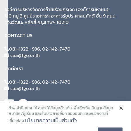
http://ghgreduction.tgo.or.th/th/less.html
องค์การบริหารจัดการก๊าซเรือนกระจก (องค์การมหาชน)
ติดตามข่าวสารหรือกิจกรรมดีๆได้ที่ :
120 หมู่ 3 ศูนย์ราชการฯ อาคารรัฐประศาสนภักดี ชั้น 9 ถนน
CAA Climate Action Academy
แจ้งวัฒนะ หลักสี่ กรุงเทพฯ 10210
CONTACT US
081-1322- 936, 02-142-7470
caa@tgo.or.th
ติดต่อเรา
081-1322- 936, 02-142-7470
caa@tgo.or.th
ข้าพเจ้ายินยอมให้ อบก.ใช้ข้อมูลข้างต้น เพื่อจัดเก็บเป็นฐานข้อมูล
สมาชิก /ผู้เรียน และรับข่าวสารอื่นๆ ของอบก.และหน่วยงานที่
นโยบายความเป็นส่วนตัว
เกี่ยวข้อง